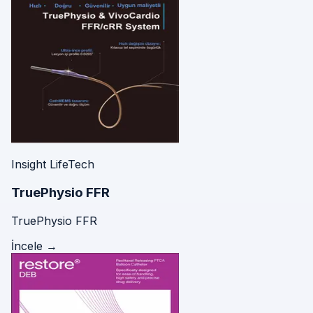
Insight LifeTech
TruePhysio FFR
TruePhysio FFR
İncele →