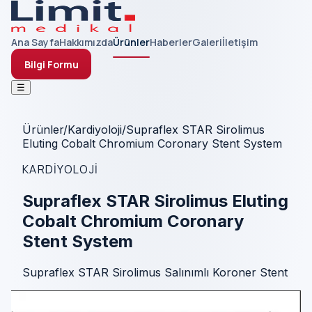
Ana Sayfa
Hakkımızda
Ürünler
Haberler
Galeri
İletişim
Bilgi Formu
☰
Ürünler
/
Kardiyoloji
/
Supraflex STAR Sirolimus
Eluting Cobalt Chromium Coronary Stent System
KARDIYOLOJI
Supraflex STAR Sirolimus Eluting
Cobalt Chromium Coronary
Stent System
Supraflex STAR Sirolimus Salınımlı Koroner Stent